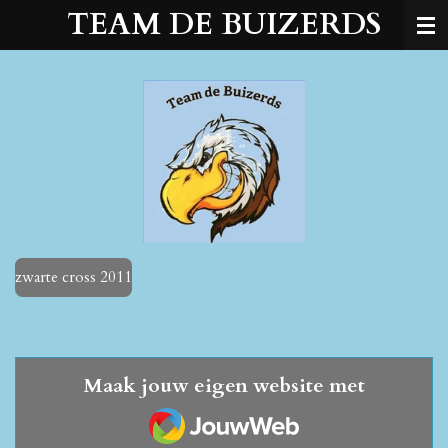
TEAM DE BUIZERDS
Ga
direct
naar
de
hoofdinhoud
zwarte cross 2011
Maak jouw eigen website met
JouwWeb