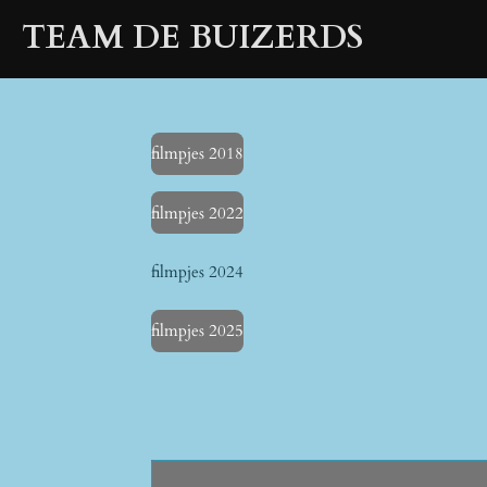
Ga
TEAM DE BUIZERDS
direct
naar
de
hoofdinhoud
filmpjes 2018
filmpjes 2022
filmpjes 2024
filmpjes 2025