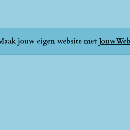
Maak jouw eigen website met
JouwWe