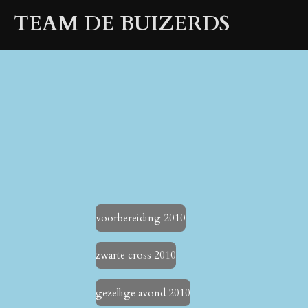
Ga
TEAM DE BUIZERDS
direct
naar
de
hoofdinhoud
voorbereiding 2010
zwarte cross 2010
gezellige avond 2010