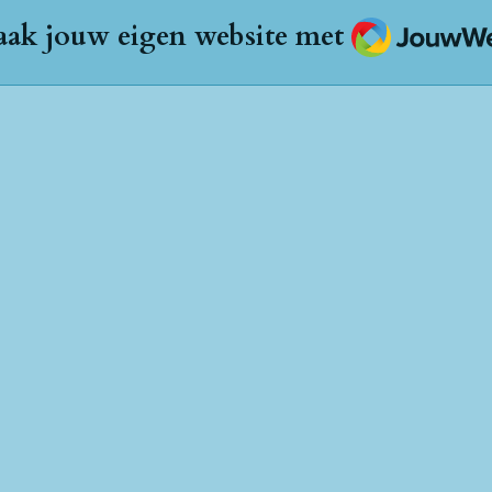
JouwWeb
ak jouw eigen website met